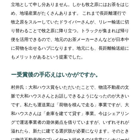
立地として申し分ありません。しかも牧之原にはお茶をはじ
め、地場産業がたくさんあります。 これまで長距離運行で
牧之原をスルーしていたドライバーさんが、リレー輸送に切
り替わることで牧之原に降り立つ。トラックが集まれば帰り
便を活用できるので、地元のお茶メーカーさんなどが日本中
に荷物を出せるハブになります。地元にも、長距離輸送組に
もメリットがあるという提案でした。
ー受賞後の手応えはいかがですか。
村井氏：大和ハウス賞をいただいたことで、物流不動産の文
脈で大和ハウスさんとお話しできるようになったのが大きい
です。私たち運送業は「荷物を積んで走る」事業ですが、大
和ハウスさんは「倉庫を建てて貸す」事業。今はシェアリン
グで運送事業者の遊休拠点を借りていますが、いずれそれが
溢れたら、新たに建てる選択肢が必要になります。そのとき
に物流不動産側のプレイヤーと組めるのは非常にシナジーが