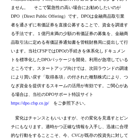
ません。 そこで緊急性の高い場合にお勧めしたいのが
DPO（Direct Public Offering）です。DPOは金融商品取引業
者を通さずに有価証券を直接公募することで、資金を調達す
る手法です。１億円未満の少額の有価証券の募集を、金融商
品取引法に定める有価証券通知書を管轄財務局に提出して行
います。当社CFSPではDPOの手続きを体系化しドキュメン
トを標準化したDPOパッケージを開発。利用が急増している
ところです。スタートアップ向けでは、次回ラウンドの調達
により買い戻す「取得条項」の付された種類株式により、つ
なぎ資金を提供するスキームの活用が有効です。ご関心があ
る場合は、当社のDPOサポート特設サイト
https://dpo.cfsp.co.jp/
をご参照下さい。
変化はチャンスともいいますが、その変化を見逃すとピン
チにもなります。適時かつ正確な情報を入手し、迅速に合理
的な行動をすることこそ、今、CVCが既存の投資先に対して