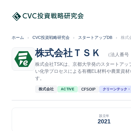
ホーム
›
CVC投資戦略研究会
›
スタートアップDB
›
株式
株式会社ＴＳＫ
（法人番号：1
株式会社TSKは、京都大学発のスタートア
い化学プロセスによる有機EL材料や農業資
す。
株式会社
CFSOIP
クリーンテック・
ACTIVE
設立年
2021