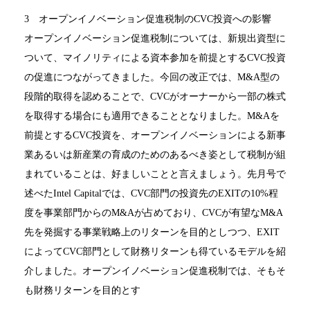
3 オープンイノベーション促進税制のCVC投資への影響
オープンイノベーション促進税制については、新規出資型に
ついて、マイノリティによる資本参加を前提とするCVC投資
の促進につながってきました。今回の改正では、M&A型の
段階的取得を認めることで、CVCがオーナーから一部の株式
を取得する場合にも適用できることとなりました。M&Aを
前提とするCVC投資を、オープンイノベーションによる新事
業あるいは新産業の育成のためのあるべき姿として税制が組
まれていることは、好ましいことと言えましょう。先月号で
述べたIntel Capitalでは、CVC部門の投資先のEXITの10%程
度を事業部門からのM&Aが占めており、CVCが有望なM&A
先を発掘する事業戦略上のリターンを目的としつつ、EXIT
によってCVC部門として財務リターンも得ているモデルを紹
介しました。オープンイノベーション促進税制では、そもそ
も財務リターンを目的とす