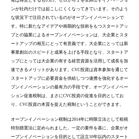
発は得意とするものの、ゼロから１を生み出すイノベーショ
ンが社内だけでは起こしにくくなってきています。そのよう
な状況下で注目されているのがオープンイノベーションで
す。特に新たなアイデアや画期的な技術をもつスタートアッ
プとの協業によるオープンイノベーションは、大企業とスタ
ートアップの相互にとって有意義です。大企業にとっては新
事業創出のスピードと成果を上げる手段となり、スタートア
ップにとっては大企業の有する経営資源を活用して成長を加
速できるメリットがあります。CVC投資は資本参加を通じて
スタートアップに必要資金を供給しつつ連携を強化するオー
プンイノベーションの最有力の手段です。オープンイノベー
ション促進税制は、まさにCVC投資の促進を目的としてお
り、CVC投資の本質を捉えた税制ということができます。
オープンイノベーション税制は2014年に時限立法として租税
特別措置法に定められました。一定の要件を基に、企業がオ
ープンイノベーションを目的として設立10年以内のスタート