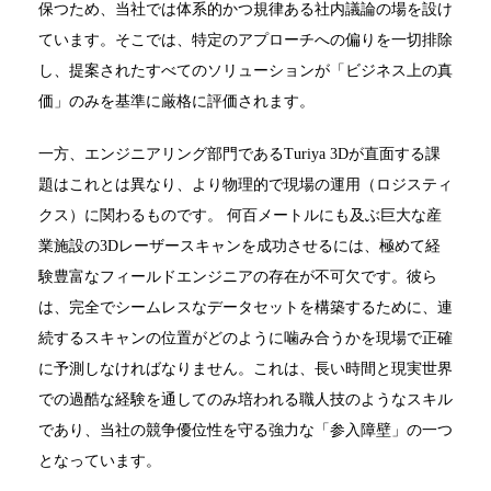
保つため、当社では体系的かつ規律ある社内議論の場を設け
ています。そこでは、特定のアプローチへの偏りを一切排除
し、提案されたすべてのソリューションが「ビジネス上の真
価」のみを基準に厳格に評価されます。
一方、エンジニアリング部門であるTuriya 3Dが直面する課
題はこれとは異なり、より物理的で現場の運用（ロジスティ
クス）に関わるものです。 何百メートルにも及ぶ巨大な産
業施設の3Dレーザースキャンを成功させるには、極めて経
験豊富なフィールドエンジニアの存在が不可欠です。彼ら
は、完全でシームレスなデータセットを構築するために、連
続するスキャンの位置がどのように噛み合うかを現場で正確
に予測しなければなりません。これは、長い時間と現実世界
での過酷な経験を通してのみ培われる職人技のようなスキル
であり、当社の競争優位性を守る強力な「参入障壁」の一つ
となっています。