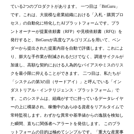
ている2つのプロダクトがあります。 一つ目は「BitGuru」
です。これは、大規模な産業組織における「入札・購買プロ
セス」の自動化に特化したAIプラットフォームです。プラ
ントオーナーが提案依頼書（RFP）や見積依頼書（RFQ）を
発行すると、BitGuruが高度なアルゴリズムを用いて、ベン
ダーから提出された提案内容を自動で評価します。これによ
り、膨大な手作業が削減されるだけでなく、調達サイクルが
加速し、高額な契約における人為的なバイアスやミスのリス
クを最小限に抑えることができます。 二つ目は、私たちが
「システムの第3の目（サードアイ）」と呼んでいる「イン
ダストリアル・インテリジェンス・プラットフォーム」で
す。このシステムは、組織がすでに持っているデータレイヤ
ーの上に構築され、稼働中のあらゆる資産をリアルタイムで
常時監視します。わずかな異常や基準値からの逸脱を検知し
た瞬間、直ちに関係者へアラートを発信します。 このプラ
ットフォームの目的は極めてシンプルです。「重大な産業事