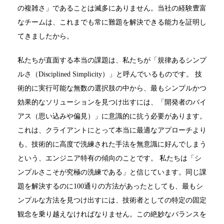
の複雑さ」であることは滅多にありません。当社の経験豊富
なチームは、これまでも常に難題を解決できる能力を証明し
てきましたから。
私たちが直面する本当の課題は、私たちが「規律あるシンプ
ルさ（Disciplined Simplicity）」と呼んでいるものです。 技
術的に実行可能な無数の選択肢の中から、最もシンプルかつ
効果的なソリューションを見つけ出すには、「開発者のバイ
アス（思い込みや偏見）」に意識的に抗う必要があります。
これは、クライアントにとって本当に最適なアプローチより
も、技術的に高度で洗練された手法を無意識に好んでしまう
という、エンジニア特有の傾向のことです。 私たちは「シ
ンプルさこそが究極の洗練である」と信じています。同じ課
題を解決するのに100通りの方法があったとしても、最もシ
ンプルな方法を見つけ出すには、技術者としての特定の固定
観念を乗り越えなければなりません。この絶妙なバランスを