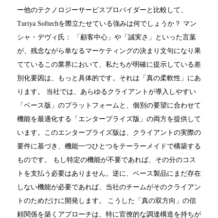
ー他のテクノロジーサービスプロバイダーと比較して、
Turiya Softechを際立たせている強みは何でしょうか？ マン
シャ・デヴィ氏： 「顧客中心」や「誠実さ」といった言葉
が、残念ながら単なるマーケティングの決まり文句になり果
てているこの業界において、私たちが明確に提示している差
別化要因は、もっと具体的です。それは「真の柔軟性」にあ
ります。 当社では、あらゆるクライアントが導入しやすい
「ベース版」のプラットフォームと、個別の要望に合わせて
機能を最適化する「エンタープライズ版」の両方を提供して
います。このエンタープライズ版は、クライアントの実際の
要件に基づき、機能一つひとつをテーラーメイドで構築する
ものです。 もし特定の機能が不要であれば、その分のコス
トを支払う必要はありません。逆に、ベース製品にまだ存在
しない機能が必要であれば、当社のチームがそのクライアン
トのためだけに開発します。 こうした「真の双方向」の信
頼関係を築くアプローチは、特に官僚的な調達構造を持ちが