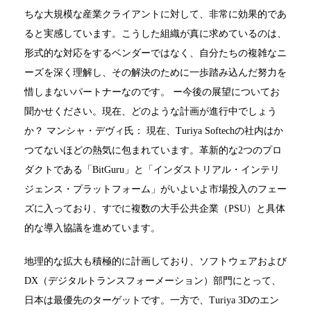
ちな大規模な産業クライアントに対して、非常に効果的であ
ると実感しています。こうした組織が真に求めているのは、
形式的な対応をするベンダーではなく、自分たちの複雑なニ
ーズを深く理解し、その解決のために一歩踏み込んだ努力を
惜しまないパートナーなのです。 ー今後の展望についてお
聞かせください。現在、どのような計画が進行中でしょう
か？ マンシャ・デヴィ氏： 現在、Turiya Softechの社内はか
つてないほどの熱気に包まれています。革新的な2つのプロ
ダクトである「BitGuru」と「インダストリアル・インテリ
ジェンス・プラットフォーム」がいよいよ市場投入のフェー
ズに入っており、すでに複数の大手公共企業（PSU）と具体
的な導入協議を進めています。
地理的な拡大も積極的に計画しており、ソフトウェアおよび
DX（デジタルトランスフォーメーション）部門にとって、
日本は最優先のターゲットです。一方で、Turiya 3Dのエン