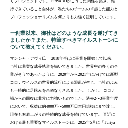
くプロジェクトです。Turiya 3Dがこうした関係を築き、維
持できていること自体が、私たちのチームの卓越した能力と
プロフェッショナリズムを何よりも力強く証明しています。
ー創業以来、御社はどのような成長を遂げてき
ましたか？また、特筆すべきマイルストーンに
ついて教えてください。
マンシャ・デヴィ氏： 2018年半ばに事業を開始して以来、
当社は着実な成長軌道を描いてきました。世界中の多くの企
業がそうであったように、2020年から2021年にかけては新型
コロナウイルスの世界的流行による混乱が生じ、当社の歩み
も一時的に足踏みを余儀なくされました。 しかし、コロナ
禍からの回復は非常に力強いものでした。過去2〜3事業年度
において、収益は約4000万〜5000万日本円規模にまで達し、
現在も右肩上がりの持続的な成長を続けています。 直近に
おける最も重要なマイルストーンは、2025年5月に「Turiya