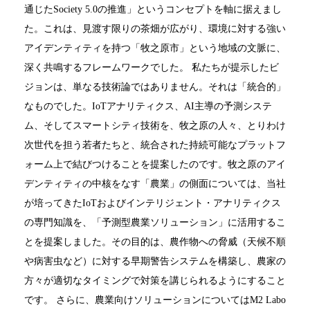
通じたSociety 5.0の推進」というコンセプトを軸に据えまし
た。これは、見渡す限りの茶畑が広がり、環境に対する強い
アイデンティティを持つ「牧之原市」という地域の文脈に、
深く共鳴するフレームワークでした。 私たちが提示したビ
ジョンは、単なる技術論ではありません。それは「統合的」
なものでした。IoTアナリティクス、AI主導の予測システ
ム、そしてスマートシティ技術を、牧之原の人々、とりわけ
次世代を担う若者たちと、統合された持続可能なプラットフ
ォーム上で結びつけることを提案したのです。牧之原のアイ
デンティティの中核をなす「農業」の側面については、当社
が培ってきたIoTおよびインテリジェント・アナリティクス
の専門知識を、「予測型農業ソリューション」に活用するこ
とを提案しました。その目的は、農作物への脅威（天候不順
や病害虫など）に対する早期警告システムを構築し、農家の
方々が適切なタイミングで対策を講じられるようにすること
です。 さらに、農業向けソリューションについてはM2 Labo