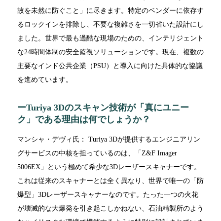
故を未然に防ぐこと」に尽きます。特定のベンダーに依存す
るロックインを排除し、不要な複雑さを一切省いた設計にし
ました。世界で最も過酷な現場のための、インテリジェント
な24時間体制の安全監視ソリューションです。現在、複数の
主要なインド公共企業（PSU）と導入に向けた具体的な協議
を進めています。
ーTuriya 3Dのスキャン技術が「真にユニー
ク」である理由は何でしょうか？
マンシャ・デヴィ氏： Turiya 3Dが提供するエンジニアリン
グサービスの中核を担っているのは、「Z&F Imager
5006EX」という極めて希少な3Dレーザースキャナーです。
これは従来のスキャナーとは全く異なり、世界で唯一の「防
爆型」3Dレーザースキャナーなのです。たった一つの火花
が壊滅的な大爆発を引き起こしかねない、石油精製所のよう